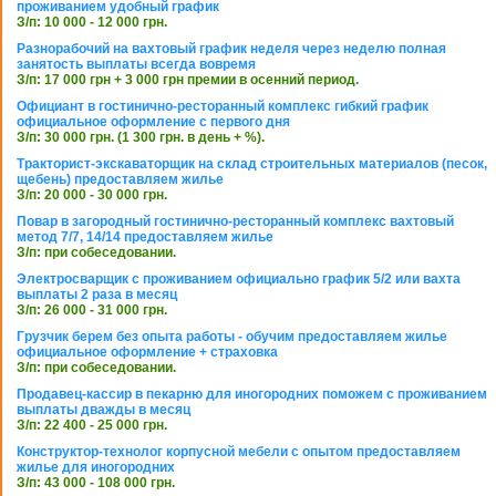
проживанием удобный график
З/п: 10 000 - 12 000 грн.
Разнорабочий на вахтовый график неделя через неделю полная
занятость выплаты всегда вовремя
З/п: 17 000 грн + 3 000 грн премии в осенний период.
Официант в гостинично-ресторанный комплекс гибкий график
официальное оформление с первого дня
З/п: 30 000 грн. (1 300 грн. в день + %).
Тракторист-экскаваторщик на склад строительных материалов (песок,
щебень) предоставляем жилье
З/п: 20 000 - 30 000 грн.
Повар в загородный гостинично-ресторанный комплекс вахтовый
метод 7/7, 14/14 предоставляем жилье
З/п: при собеседовании.
Электросварщик с проживанием официально график 5/2 или вахта
выплаты 2 раза в месяц
З/п: 26 000 - 31 000 грн.
Грузчик берем без опыта работы - обучим предоставляем жилье
официальное оформление + страховка
З/п: при собеседовании.
Продавец-кассир в пекарню для иногородних поможем с проживанием
выплаты дважды в месяц
З/п: 22 400 - 25 000 грн.
Конструктор-технолог корпусной мебели с опытом предоставляем
жилье для иногородних
З/п: 43 000 - 108 000 грн.