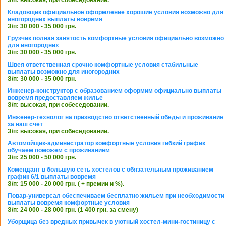
Кладовщик официальное оформление хорошие условия возможно для
иногородних выплаты вовремя
З/п: 30 000 - 35 000 грн.
Грузчик полная занятость комфортные условия официально возможно
для иногородних
З/п: 30 000 - 35 000 грн.
Швея ответственная срочно комфортные условия стабильные
выплаты возможно для иногородних
З/п: 30 000 - 35 000 грн.
Инженер-конструктор с образованием оформим официально выплаты
вовремя предоставляем жилье
З/п: высокая, при собеседовании.
Инженер-технолог на призводство ответственный обеды и проживание
за наш счет
З/п: высокая, при собеседовании.
Автомойщик-администратор комфортные условия гибкий график
обучаем поможем с проживанием
З/п: 25 000 - 50 000 грн.
Комендант в большую сеть хостелов с обязательным проживанием
график 6/1 выплаты вовремя
З/п: 15 000 - 20 000 грн. ( + премии и %).
Повар-универсал обеспечиваем бесплатно жильем при необходимости
выплаты вовремя комфортные условия
З/п: 24 000 - 28 000 грн. (1 400 грн. за смену)
Уборщица без вредных привычек в уютный хостел-мини-гостиницу с