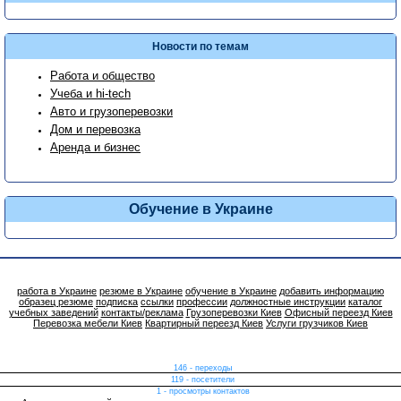
Новости по темам
Работа и общество
Учеба и hi-tech
Авто и грузоперевозки
Дом и перевозка
Аренда и бизнес
Обучение в Украине
работа в Украине
резюме в Украине
обучение в Украине
добавить информацию
образец резюме
подписка
ссылки
профессии
должностные инструкции
каталог
учебных заведений
контакты/реклама
Грузоперевозки Киев
Офисный переезд Киев
Перевозка мебели Киев
Квартирный переезд Киев
Услуги грузчиков Киев
146 - переходы
119 - посетители
1 - просмотры контактов