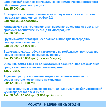
Заведующий складом официальное оформление предоставляем
общежитие для иногородних
З/п: 35 000 грн.
Электрик желательно с опытом на полную занятость возможно
предоставление жилья график 5/2
З/п: при собеседовании.
Кладовщик с опытом управления персоналом склада без вредных
привычек бесплатное жилье для иногородних
З/п: 30 000 грн.
Грузчик-комплектовщик бесплатное жилье для иногородних
своевременные выплаты
З/п: 24 000 - 26 000 грн.
Водитель микроавтобуса категории в на мебельное производство
возможно проживание выплаты вовремя
З/п: 15 000 - 20 000 грн. (ставка+ бонусы).
Охранник вахта 14/14 на одной локации официальное оформление
предоставляем жилье выплаты вовремя
З/п: ставка.
Администратор в гостинично-оздоровительный комплекс с
возможностью постоянного проживания
З/п: 12 000 - 15 000 грн.
Повар с опытом и умением готовить блюда гуцульской и украинской
кухни предоставляем жилье
З/п: 45 000 - 50 000 грн. (1 500 грн./смена)
"Робота і навчання сьогодні"