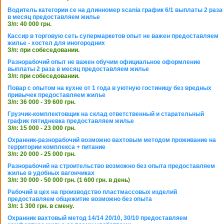
Водитель категории се на длинномер scania график 6/1 выплаты 2 раза
в месяц предоставляем жилье
З/п: 40 000 грн.
Кассир в торговую сеть супермаркетов опыт не важен предоставляем
жилье - хостел для иногородних
З/п: при собеседовании.
Разнорабочий опыт не важен обучим официальное оформление
выплаты 2 раза в месяц предоставляем жилье
З/п: при собеседовании.
Повар с опытом на кухне от 1 года в уютную гостиницу без вредных
привычек предоставляем жилье
З/п: 36 000 - 39 600 грн.
Грузчик-комплектовщик на склад ответственный и старательный
график пятидневка предоставляем жилье
З/п: 15 000 - 23 000 грн.
Охранник-разнорабочий возможно вахтовым методом проживание на
территории комплекса + питание
З/п: 20 000 - 25 000 грн.
Разнорабочий на строительство возможно без опыта предоставляем
жилье в удобных вагончиках
З/п: 30 000 - 50 000 грн. (1 600 грн. в день)
Рабочий в цех на производство пластмассовых изделий
предоставляем общежитие возможно без опыта
З/п: 1 300 грн. в смену.
Охранник вахтовый метод 14/14 20/10, 30/10 предоставляем