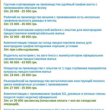
Грузчик-сортировщик на производство удобный график вахта с
проживанием обучаем всему
З/п: 20 000 - 25 500 грн.
Рабочий на производство мешков с проживанием есть несколько
графиков выплата дважды в месяц
З/п: 15 000 - 45 000 грн.
Сборщик-монтажник корпусной мебели с опытом для иногородних
предоставляем комфортабельное жилье
З/п: 42 000 - 88 000 грн.
Комплектовщик товара на склад предоставляем жилье для
иногородних график пятидневка хорошие условия
З/п: при собеседовании.
Водитель категории с на авто iveco с манипулятором официальное
оформление предоставляем жилье
З/п: 40 000 - 43 000 грн.
Оператор на производство с опытом от 1 года глубинная переработка
кукурузы предоставляем жилье
З/п: 18 000 - 20 000 грн
Разнорабочий на производство металлических конструкций полного
цикла комфортные условия с проживанием
З/п: 27 000 - 35 000 грн.
Комплектовщик с проживанием график 5/2, дневные и ночные смены
(неделя через неделю) официально
З/п: от 30 000 грн./месяц (почасовая оплата + кол-во складских
операций).
Грузчик-комплектовщик возможно без опыта предоставляем жилье