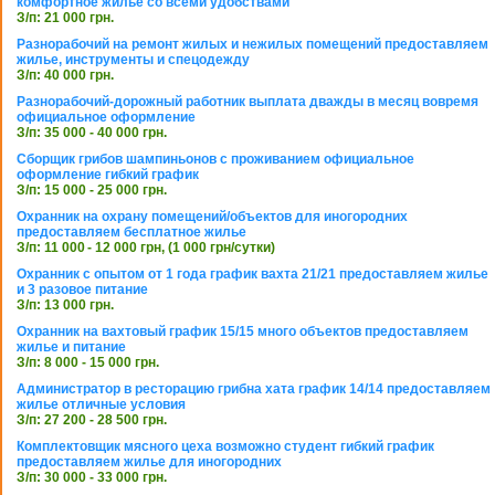
комфортное жилье со всеми удобствами
З/п: 21 000 грн.
Разнорабочий на ремонт жилых и нежилых помещений предоставляем
жилье, инструменты и спецодежду
З/п: 40 000 грн.
Разнорабочий-дорожный работник выплата дважды в месяц вовремя
официальное оформление
З/п: 35 000 - 40 000 грн.
Сборщик грибов шампиньонов с проживанием официальное
оформление гибкий график
З/п: 15 000 - 25 000 грн.
Охранник на охрану помещений/объектов для иногородних
предоставляем бесплатное жилье
З/п: 11 000 - 12 000 грн, (1 000 грн/сутки)
Охранник с опытом от 1 года график вахта 21/21 предоставляем жилье
и 3 разовое питание
З/п: 13 000 грн.
Охранник на вахтовый график 15/15 много объектов предоставляем
жилье и питание
З/п: 8 000 - 15 000 грн.
Администратор в ресторацию грибна хата график 14/14 предоставляем
жилье отличные условия
З/п: 27 200 - 28 500 грн.
Комплектовщик мясного цеха возможно студент гибкий график
предоставляем жилье для иногородних
З/п: 30 000 - 33 000 грн.