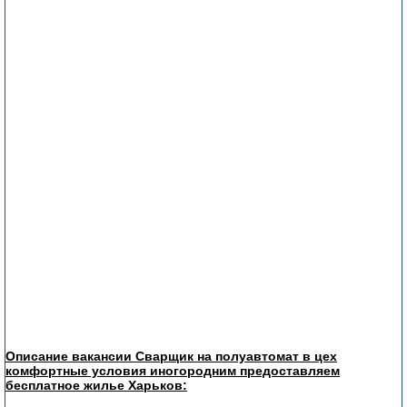
Описание вакансии Сварщик на полуавтомат в цех
комфортные условия иногородним предоставляем
бесплатное жилье Харьков: