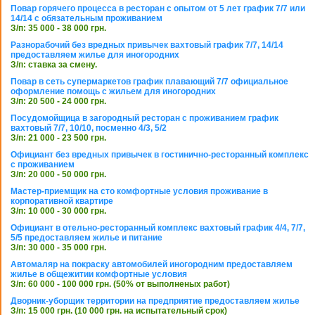
Повар горячего процесса в ресторан с опытом от 5 лет график 7/7 или
14/14 с обязательным проживанием
З/п: 35 000 - 38 000 грн.
Разнорабочий без вредных привычек вахтовый график 7/7, 14/14
предоставляем жилье для иногородних
З/п: ставка за смену.
Повар в сеть супермаркетов график плавающий 7/7 официальное
оформление помощь с жильем для иногородних
З/п: 20 500 - 24 000 грн.
Посудомойщица в загородный ресторан с проживанием график
вахтовый 7/7, 10/10, посменно 4/3, 5/2
З/п: 21 000 - 23 500 грн.
Официант без вредных привычек в гостинично-ресторанный комплекс
с проживанием
З/п: 20 000 - 50 000 грн.
Мастер-приемщик на сто комфортные условия проживание в
корпоративной квартире
З/п: 10 000 - 30 000 грн.
Официант в отельно-ресторанный комплекс вахтовый график 4/4, 7/7,
5/5 предоставляем жилье и питание
З/п: 30 000 - 35 000 грн.
Автомаляр на покраску автомобилей иногородним предоставляем
жилье в общежитии комфортные условия
З/п: 60 000 - 100 000 грн. (50% от выполненых работ)
Дворник-уборщик территории на предприятие предоставляем жилье
З/п: 15 000 грн. (10 000 грн. на испытательный срок)