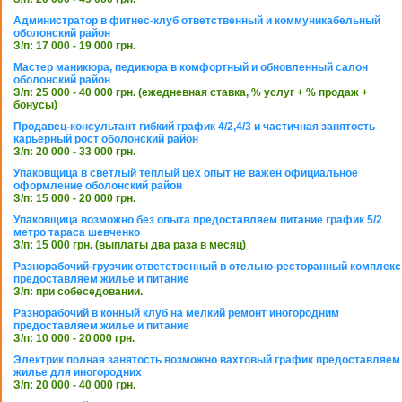
Администратор в фитнес-клуб ответственный и коммуникабельный
оболонский район
З/п: 17 000 - 19 000 грн.
Мастер маникюра, педикюра в комфортный и обновленный салон
оболонский район
З/п: 25 000 - 40 000 грн. (ежедневная ставка, % услуг + % продаж +
бонусы)
Продавец-консультант гибкий график 4/2,4/3 и частичная занятость
карьерный рост оболонский район
З/п: 20 000 - 33 000 грн.
Упаковщица в светлый теплый цех опыт не важен официальное
оформление оболонский район
З/п: 15 000 - 20 000 грн.
Упаковщица возможно без опыта предоставляем питание график 5/2
метро тараса шевченко
З/п: 15 000 грн. (выплаты два раза в месяц)
Разнорабочий-грузчик ответственный в отельно-ресторанный комплекс
предоставляем жилье и питание
З/п: при собеседовании.
Разнорабочий в конный клуб на мелкий ремонт иногородним
предоставляем жилье и питание
З/п: 10 000 - 20 000 грн.
Электрик полная занятость возможно вахтовый график предоставляем
жилье для иногородних
З/п: 20 000 - 40 000 грн.