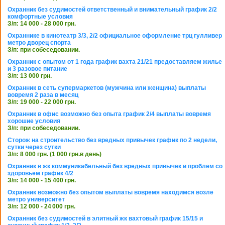
Охранник без судимостей ответственный и внимательный график 2/2
комфортные условия
З/п: 14 000 - 28 000 грн.
Охраннике в кинотеатр 3/3, 2/2 официальное оформление трц гулливер
метро дворец спорта
З/п: при собеседовании.
Охранник с опытом от 1 года график вахта 21/21 предоставляем жилье
и 3 разовое питание
З/п: 13 000 грн.
Охранник в сеть супермаркетов (мужчина или женщина) выплаты
вовремя 2 раза в месяц
З/п: 19 000 - 22 000 грн.
Охранник в офис возможно без опыта график 2/4 выплаты вовремя
хорошие условия
З/п: при собеседовании.
Сторож на строительство без вредных привычек график по 2 недели,
сутки через сутки
З/п: 8 000 грн. (1 000 грн.в день)
Охранник в жк коммуникабельный без вредных привычек и проблем со
здоровьем график 4/2
З/п: 14 000 - 15 400 грн.
Охранник возможно без опытом выплаты вовремя находимся возле
метро университет
З/п: 12 000 - 24 000 грн.
Охранник без судимостей в элитный жк вахтовый график 15/15 и