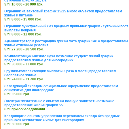
суточный график 1/2, 2/2
З/п: 10 000 - 20 000 грн.
Охранник на вахтовый график 15/15 много объектов предоставляем
жилье и питание
З/п: 8 000 - 15 000 грн.
Охранник пунктуальный без вредных привычек график - суточный пост
выплаты вовремя
З/п: 8 000 - 12 000 грн.
Администратор в ресторацию грибна хата график 14/14 предоставляем
жилье отличные условия
З/п: 27 200 - 28 500 грн.
Комплектовщик мясного цеха возможно студент гибкий график
предоставляем жилье для иногородних
З/п: 30 000 - 33 000 грн.
Грузчик-комплектовщик выплаты 2 раза в месяц предоставляем
бесплатное жилье
З/п: 24 000 - 31 200 грн.
Заведующий складом официальное оформление предоставляем
общежитие для иногородних
З/п: 35 000 грн.
Электрик желательно с опытом на полную занятость возможно
предоставление жилья график 5/2
З/п: при собеседовании.
Кладовщик с опытом управления персоналом склада без вредных
привычек бесплатное жилье для иногородних
З/п: 30 000 грн.