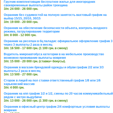
Грузчик-комплектовщик бесплатное жилье для иногородних
своевременные выплаты район троещина
З/п: 24 000 - 26 000 грн.
Охранник без судимостей на полную занятость вахтовый график на
выбор 15/15, 20/10, 30/15
З/п: 19 000 - 20 000 грн.
Охранник на обеспечение безопасности объекта, контроль входного
режима, патрулирование территории
З/п: 8 000 - 12 000 грн.
Охранник на ресепшн в бц паладис официальное оформление график 3
через 3 выплаты 2 раза в месяц
З/п: 16 500 - 17 600 грн. (1 100 грн. в смену)
Водитель микроавтобуса категории в на мебельное производство
возможно проживание выплаты вовремя
З/п: 15 000 - 20 000 грн. (ставка+ бонусы).
Охранник в магазин брендовой одежды и обуви график 2/2 или 3/3
выплаты 2 раза в месяц
З/п: 13 500 - 27 000 грн.
Сторож в лицей на пол ставки ответственный график 1/8 или 1/6
харьковский массив
З/п: 4 000 грн.
Охранник на кпп график 1/2 и 1/2, смены по 20 часов коммуникабельный
рядом с метро выдубичи
З/п: 13 000 - 26 000 грн. (1 300 грн. в смену)
Охранник в офисный центр график 2/4 комфортные условия выплаты
вовремя