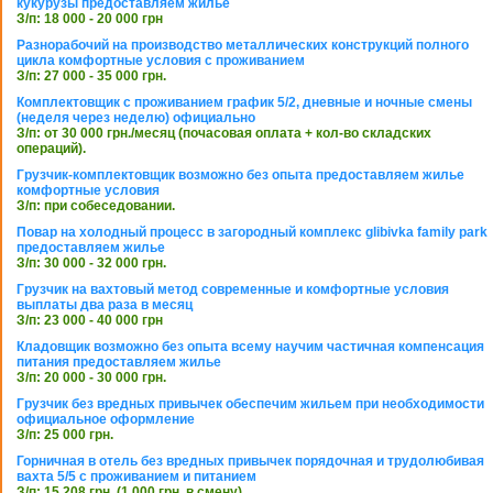
кукурузы предоставляем жилье
З/п: 18 000 - 20 000 грн
Разнорабочий на производство металлических конструкций полного
цикла комфортные условия с проживанием
З/п: 27 000 - 35 000 грн.
Комплектовщик с проживанием график 5/2, дневные и ночные смены
(неделя через неделю) официально
З/п: от 30 000 грн./месяц (почасовая оплата + кол-во складских
операций).
Грузчик-комплектовщик возможно без опыта предоставляем жилье
комфортные условия
З/п: при собеседовании.
Повар на холодный процесс в загородный комплекс glibivka family park
предоставляем жилье
З/п: 30 000 - 32 000 грн.
Грузчик на вахтовый метод современные и комфортные условия
выплаты два раза в месяц
З/п: 23 000 - 40 000 грн
Кладовщик возможно без опыта всему научим частичная компенсация
питания предоставляем жилье
З/п: 20 000 - 30 000 грн.
Грузчик без вредных привычек обеспечим жильем при необходимости
официальное оформление
З/п: 25 000 грн.
Горничная в отель без вредных привычек порядочная и трудолюбивая
вахта 5/5 с проживанием и питанием
З/п: 15 208 грн. (1 000 грн. в смену)