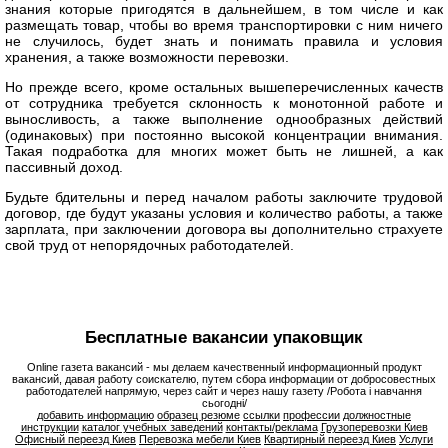
знания которые пригодятся в дальнейшем, в том числе и как
размещать товар, чтобы во время транспортировки с ним ничего
не случилось, будет знать и понимать правила и условия
хранения, а также возможности перевозки.
Но прежде всего, кроме остальных вышеперечисленных качеств
от сотрудника требуется склонность к монотонной работе и
выносливость, а также выполнение однообразных действий
(одинаковых) при постоянно высокой концентрации внимания.
Такая подработка для многих может быть не лишней, а как
пассивный доход.
Будьте бдительны и перед началом работы заключите трудовой
договор, где будут указаны условия и количество работы, а также
зарплата, при заключении договора вы дополнительно страхуете
свой труд от непорядочных работодателей.
Бесплатные вакансии упаковщик
Online газета вакансий - мы делаем качественный информационный продукт
вакансий, давая работу соискателю, путем сбора информации от добросовестных
работодателей напрямую, через сайт и через нашу газету /Робота і навчання
сьогодні/
добавить информацию
образец резюме
ссылки
профессии
должностные
инструкции
каталог учебных заведений
контакты/реклама
Грузоперевозки Киев
Офисный переезд Киев
Перевозка мебели Киев
Квартирный переезд Киев
Услуги