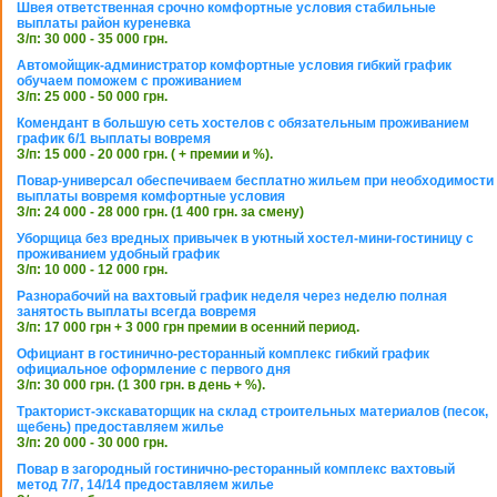
Швея ответственная срочно комфортные условия стабильные
выплаты район куреневка
З/п: 30 000 - 35 000 грн.
Автомойщик-администратор комфортные условия гибкий график
обучаем поможем с проживанием
З/п: 25 000 - 50 000 грн.
Комендант в большую сеть хостелов с обязательным проживанием
график 6/1 выплаты вовремя
З/п: 15 000 - 20 000 грн. ( + премии и %).
Повар-универсал обеспечиваем бесплатно жильем при необходимости
выплаты вовремя комфортные условия
З/п: 24 000 - 28 000 грн. (1 400 грн. за смену)
Уборщица без вредных привычек в уютный хостел-мини-гостиницу с
проживанием удобный график
З/п: 10 000 - 12 000 грн.
Разнорабочий на вахтовый график неделя через неделю полная
занятость выплаты всегда вовремя
З/п: 17 000 грн + 3 000 грн премии в осенний период.
Официант в гостинично-ресторанный комплекс гибкий график
официальное оформление с первого дня
З/п: 30 000 грн. (1 300 грн. в день + %).
Тракторист-экскаваторщик на склад строительных материалов (песок,
щебень) предоставляем жилье
З/п: 20 000 - 30 000 грн.
Повар в загородный гостинично-ресторанный комплекс вахтовый
метод 7/7, 14/14 предоставляем жилье