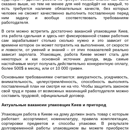
сказано выше, но тем не менее для неё подойдёт не каждый, то
есть требуется наличие обязательных качеств, без которых
человек не сможет качественно выполнить поставленную перед
ним задачу и вообще соответствовать требованиям
работодателя.
В сети можно встретить достаточно вакансий упаковщики Киев,
эта работа сдельная и здесь нет фиксированной ставки работник
сам зарабатывает столько сколько нужно и это зависит от
времени которое он может потратить на выполнение, от скорости
и ловкости, от умений и знаний – от этих показателей реально
зависит зарплата. Упаковщик, работа Киеве может стать для
некоторых и как основной источник дохода, ведь самые
настойчивые могут получать действительно конкурентную оплату,
более 500$ в месяц, или от 10 000 гривен.
Основными требованиями считаются: аккуратность, усидчивость,
внимательность, целеустремлённость, способность выполнять
поставленный план ни смотря ни на что. Чтобы защитить законом
свой труд и права от возможных махинаций работодателя можно
составить трудовой, официальный договор.
Актуальные вакансии упаковщик Киев и пригород
Упаковщик работа в Киеве на дому должен знать товар с которым
работает: ассортимент, номенклатуру, правила комплектации,
сортировки предметов и способы упаковки. В результате
долговременной работы упаковщиком вы можете приобрести