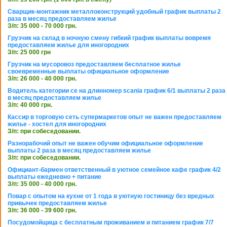
Сварщик-монтажник металлоконструкций удобный график выплаты 2
раза в месяц предоставляем жилье
З/п: 35 000 - 70 000 грн.
Грузчик на склад в ночную смену гибкий график выплаты вовремя
предоставляем жилье для иногородних
З/п: 25 000 грн
Грузчик на мусоровоз предоставляем бесплатное жилье
своевременные выплаты официальное оформление
З/п: 26 000 - 40 000 грн.
Водитель категории се на длинномер scania график 6/1 выплаты 2 раза
в месяц предоставляем жилье
З/п: 40 000 грн.
Кассир в торговую сеть супермаркетов опыт не важен предоставляем
жилье - хостел для иногородних
З/п: при собеседовании.
Разнорабочий опыт не важен обучим официальное оформление
выплаты 2 раза в месяц предоставляем жилье
З/п: при собеседовании.
Официант-бармен ответственный в уютное семейное кафе график 4/2
выплаты ежедневно + питание
З/п: 35 000 - 40 000 грн.
Повар с опытом на кухне от 1 года в уютную гостиницу без вредных
привычек предоставляем жилье
З/п: 36 000 - 39 600 грн.
Посудомойщица с бесплатным проживанием и питанием график 7/7