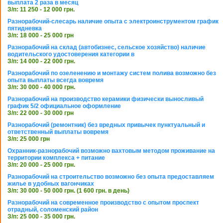
выплата 2 раза в месяц
З/п: 11 250 - 12 000 грн.
Разнорабочий-слесарь наличие опыта с электроинструментом график
пятидневка
З/п: 18 000 - 25 000 грн
Разнорабочий на склад (автобизнес, сельское хозяйство) наличие
водительского удостоверения категории в
З/п: 14 000 - 22 000 грн.
Разнорабочий по озеленению и монтажу систем полива возможно без
опыта выплаты всегда вовремя
З/п: 30 000 - 40 000 грн.
Разнорабочий на производство керамики физически выносливый
график 5/2 официальное оформление
З/п: 22 000 - 30 000 грн
Разнорабочий (ремонтник) без вредных привычек пунктуальный и
ответственный выплаты вовремя
З/п: 25 000 грн
Охранник-разнорабочий возможно вахтовым методом проживание на
территории комплекса + питание
З/п: 20 000 - 25 000 грн.
Разнорабочий на строительство возможно без опыта предоставляем
жилье в удобных вагончиках
З/п: 30 000 - 50 000 грн. (1 600 грн. в день)
Разнорабочий на современное производство с опытом проспект
отрадный, соломенский район
З/п: 25 000 - 35 000 грн.