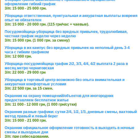
оформление гибкий график
З/п: 15 000 - 25 000 грн.
Уборщица ответственная, пунктуальная и аккуратная выплаты вовремя
опыт не обязателен
З/п: 15 000 - 20 000 грн. (115 грн/час + чаевые).
Посудомойщица-уборщица без вредных привычек, трудолюбивая,
честная график неделю через неделю
З/п: 15 000 грн. (1 000 грн. за смену)
Уборщица в жк кампус без вредных привычек на неполный день 3-4
часа с гибким графиком
З/п: 12 000 грн.
Уборщица-посудомойщица график 2/2, 3/3, 4/4, 4/2 выплата 2 раза в
месяц метро черниговская
З/п: 22 000 - 29 000 грн
Уборщица в торговый центр возможно без опыта внимательная и
аккуратная комфортные условия
З/п: 22 500 грн. за 15 смен.
Охранник на охрану помещений/объектов для иногородних
предоставляем бесплатное жилье
З/п: 11 000 - 12 000 грн, (1 000 грн/сутки)
Охранник разные графики: сутки 2/4, 1/2, 1/3, дневные смены, вахтовый
метод правый и левый берег
З/п: 15 000 - 21 000 грн.
Охранник официальное оформление готовность в выходить в ночные
смены и выходные дни
З/п: при собеседовании.