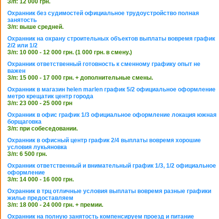
З/п: 12 000 грн.
Охранник без судимостей официальное трудоустройство полная
занятость
З/п: выше средней.
Охранник на охрану строительных объектов выплаты вовремя график
2/2 или 1/2
З/п: 10 000 - 12 000 грн. (1 000 грн. в смену.)
Охранник ответственный готовность к сменному графику опыт не
важен
З/п: 15 000 - 17 000 грн. + дополнительные смены.
Охранник в магазин helen marlen график 5/2 официальное оформление
метро крещатик центр города
З/п: 23 000 - 25 000 грн
Охранник в офис график 1/3 официальное оформление локация южная
борщаговка
З/п: при собеседовании.
Охранник в офисный центр график 2/4 выплаты вовремя хорошие
условия лукьяновка
З/п: 6 500 грн.
Охранник ответственный и внимательный график 1/3, 1/2 официальное
оформление
З/п: 14 000 - 16 000 грн.
Охранник в трц отличные условия выплаты вовремя разные графики
жилье предоставляем
З/п: 18 000 - 24 000 грн. + премии.
Охранник на полную занятость компенсируем проезд и питание