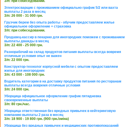
З/п: при собеседовании.
Электросварщик с проживанием официально график 5/2 или вахта
выплаты 2 раза в месяц
З/п: 26 000 - 31 000 грн.
Грузчик берем без опыта работы - обучим предоставляем жилье
официальное оформление + страховка
З/п: при собеседовании.
Продавец-кассир в пекарню для иногородних поможем с проживанием
выплаты дважды в месяц
З/п: 22 400 - 25 000 грн.
Разнорабочий на склад продуктов питания выплаты всегда вовремя
отличные условия опыт не важен
З/п: 22 000 грн.
Конструктор-технолог корпусной мебели с опытом предоставляем
жилье для иногородних
З/п: 43 000 - 108 000 грн.
Водитель категории в на доставку продуктов питания по ресторанам
выплаты всегда вовремя отличные условия
З/п: 24 000 грн.
Уборщица официальное оформление график пятидневка
своевременные выплаты
З/п: 80 грн./час.
Уборщица ответственная без вредных привычек в кейтеринговую
компанию выплаты 2 раза в месяц
З/п: 18 900 - 19 800 грн. (900 грн./зміна)
Уборщица без вредных привычек и медицинских противопоказаний