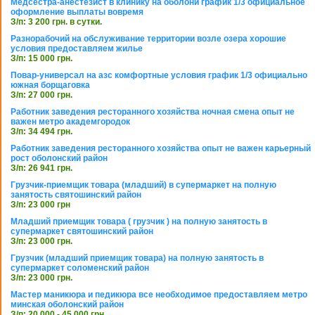
Медсестра-анестезист в клинику на оболони график 1/3 официальное
оформление выплаты вовремя
З/п: 3 200 грн. в сутки.
Разнорабочий на обслуживание территории возле озера хорошие
условия предоставляем жилье
З/п: 15 000 грн.
Повар-универсал на азс комфортные условия график 1/3 официально
южная борщаговка
З/п: 27 000 грн.
Работник заведения ресторанного хозяйства ночная смена опыт не
важен метро академгородок
З/п: 34 494 грн.
Работник заведения ресторанного хозяйства опыт не важен карьерный
рост оболонский район
З/п: 26 941 грн.
Грузчик-приемщик товара (младший) в супермаркет на полную
занятость святошинский район
З/п: 23 000 грн
Младший приемщик товара ( грузчик ) на полную занятость в
супермаркет святошинский район
З/п: 23 000 грн.
Грузчик (младший приемщик товара) на полную занятость в
супермаркет соломенский район
З/п: 23 000 грн.
Мастер маникюра и педикюра все необходимое предоставляем метро
минская оболонский район
З/п: 20 000 - 45 000 грн.