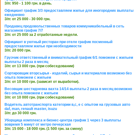
З/п: 950 - 1 100 грн. в день.
Официант график 3/3 предоставляем жилье для иногородних выплаты
ежедневно
З/п: от 25 000 - 30 000 грн.
Продавец продовольственных товаров коммуникабельный в сеть
магазинов график 7/7
З/п: от 25 000 за 2 отработанные недели.
Официант в уютный ресторан при отеле график посменный
предоставляем жилье при необходимости
З/п: 20 000 грн.
Грузчик ответственный и внимательный график 6/1 поможем с жильем
выплаты 2 раза в месяц
З/п: от 13 000 грн. (при собеседовании)
Сортировщик вторсырья - изделий, сырья и материалов возможно без
опыта поможем с жильем
З/п: от 10 000 грн. (зависит от выработки).
Весовщик шестидневка вахта 14/14 выплаты 2 раза в месяц возможно
без опыта поможем с жильем
З/п: от 10 000 грн. (при собеседовании)
Водитель автотранспорта категории в,с, e c опытом на грузовых авто
daf, man, renault master, isuzu
З/п: до 30 000 грн.
Уборщица комплекса и бизнес-центра график 1 через 3 выплаты
вовремя 5 минут от метро печерская
З/п: 15 000 - 18 000 грн. (1 500 грн. за смену)