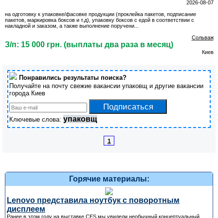
2026-08-07
на одготовку к упаковке/фасовке продукции (проклейка пакетов, подписание
пакетов, маркировка боксов и т.д), упаковку боксов с едой в соответствии с
накладной и заказом, а также выполнение поручени...
Сольваж
З/п: 15 000 грн. (выплаты два раза в месяц)
Киев
Понравились результаты поиска?
Получайте на почту свежие вакансии упаковщ и другие вакансии
города Киев
упаковщ
Ключевые слова:
1
Горячие материалы:
Lenovo представила ноутбук с поворотным
дисплеем
Ранее в этом году на выставке CES мы увидели необычный концептуальный