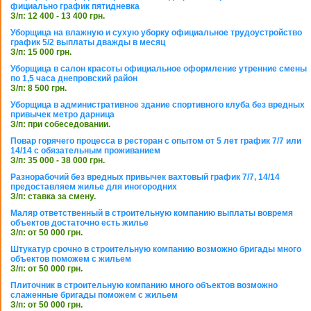
фициально график пятидневка
З/п: 12 400 - 13 400 грн.
Уборщица на влажную и сухую уборку официальное трудоустройство
график 5/2 выплаты дважды в месяц
З/п: 15 000 грн.
Уборщица в салон красоты официальное оформление утренние смены
по 1,5 часа днепровский район
З/п: 8 500 грн.
Уборщица в административное здание спортивного клуба без вредных
привычек метро дарница
З/п: при собеседовании.
Повар горячего процесса в ресторан с опытом от 5 лет график 7/7 или
14/14 с обязательным проживанием
З/п: 35 000 - 38 000 грн.
Разнорабочий без вредных привычек вахтовый график 7/7, 14/14
предоставляем жилье для иногородних
З/п: ставка за смену.
Маляр ответственный в строительную компанию выплаты вовремя
объектов достаточно есть жилье
З/п: от 50 000 грн.
Штукатур срочно в строительную компанию возможно бригады много
объектов поможем с жильем
З/п: от 50 000 грн.
Плиточник в строительную компанию много объектов возможно
слаженные бригады поможем с жильем
З/п: от 50 000 грн.