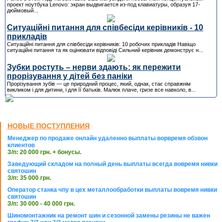
проект ноутбука Lenovo: экран выдвигается из-под клавиатуры, образуя 17-
дюймовый...
Ситуаційні питання для співбесіди керівників - 10
прикладів
Ситуаційні питання для співбесіди керівників: 10 робочих прикладів Навіщо
ситуаційні питання та як оцінювати відповіді Сильний керівник демонструє н...
Зубки ростуть – нерви здають: як пережити
прорізування у дітей без паніки
Прорізування зубів — це природний процес, який, однак, стає справжнім
викликом і для дитини, і для її батьків. Малюк плаче, гризе все навколо, в...
НОВЫЕ ПОСТУПЛЕНИЯ
Менеджер по продаже онлайн удаленно выплаты ворвремя обзвон
клиентов
З/п: 20 000 грн. + бонусы.
Заведующий складом на полный день выплаты всегда вовремя нивки
святошин
З/п: 35 000 грн.
Оператор станка чпу в цех металлообработки выплаты вовремя нивки
святошин
З/п: 30 000 - 40 000 грн.
Шиномонтажник на ремонт шин и сезонной замены резины не важен