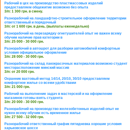
Рабочий в цех на производство пластмассовых изделий
предоставляем общежитие возможно без опыта
З/п: 1 300 грн. в смену.
Разнорабочий на ландшафтно-строительное оформление территории
ответственный и порядочный
З/п: от 1 600 грн. в день. (выплаты еженедельно)
Разнорабочий на перезарядку огнетушителей опыт не важен всему
обучим наличие прав категории в
З/п: 25 000 - 30 000 грн.
Разнорабочий в автошрот для разборки автомобилей комфортные
условия официальное оформление
З/п: 28 000 - 30 000 грн.
Разнорабочий на склад лакокрасочных материалов возможно студент
месторасположение минский массив
З/п: от 20 000 грн.
Охранник вахтовый метод 14/14, 20/10, 30/10 предоставляем
комфортное жилье со всеми удобствами
З/п: 21 000 грн.
Рабочий на выполнение задач в мастерской и на оформление
магазинов готовы взять студента
З/п: 20 000 - 30 000 грн.
Разнорабочий на производство железобетонных изделий опыт не
нужен всему обучим есть временное жилье
З/п: 27 500 - 32 000 грн.
Разнорабочий ответственный график пятидневка хорошие условия
харьковское шоссе