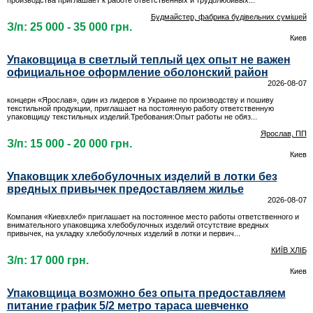
производства приглашает к работе ответственных и трудолюбивых...
Будмайстер, фабрика будівельних сумішей
З/п: 25 000 - 35 000 грн.
Киев
Упаковщица в светлый теплый цех опыт не важен
официальное оформление оболонский район
2026-08-07
концерн «Ярослав», один из лидеров в Украине по производству и пошиву
текстильной продукции, приглашает на постоянную работу ответственную
упаковщицу текстильных изделий.Требования:Опыт работы не обяз...
Ярослав, ПП
З/п: 15 000 - 20 000 грн.
Киев
Упаковщик хлебобулочных изделий в лотки без
вредных привычек предоставляем жилье
2026-08-07
Компания «Киевхлеб» приглашает на постоянное место работы ответственного и
внимательного упаковщика хлебобулочных изделий отсутствие вредных
привычек, на укладку хлебобулочных изделий в лотки и первич...
КИЇВ ХЛІБ
З/п: 17 000 грн.
Киев
Упаковщица возможно без опыта предоставляем
питание график 5/2 метро тараса шевченко