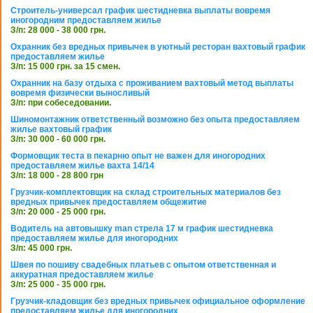
Строитель-универсал график шестидневка выплаты вовремя
иногородним предоставляем жилье
З/п: 28 000 - 38 000 грн.
Охранник без вредных привычек в уютный ресторан вахтовый график
предоставляем жилье
З/п: 15 000 грн. за 15 смен.
Охранник на базу отдыха с проживанием вахтовый метод выплаты
вовремя физически выносливый
З/п: при собеседовании.
Шиномонтажник ответственный возможно без опыта предоставляем
жилье вахтовый график
З/п: 30 000 - 60 000 грн.
Формовщик теста в пекарню опыт не важен для иногородних
предоставляем жилье вахта 14/14
З/п: 18 000 - 28 800 грн
Грузчик-комплектовщик на склад строительных материалов без
вредных привычек предоставляем общежитие
З/п: 20 000 - 25 000 грн.
Водитель на автовышку man стрела 17 м график шестидневка
предоставляем жилье для иногородних
З/п: 45 000 грн.
Швея по пошиву свадебных платьев с опытом ответственная и
аккуратная предоставляем жилье
З/п: 25 000 - 35 000 грн.
Грузчик-кладовщик без вредных привычек официальное оформление
предоставляем жилье для иногородних