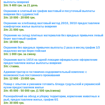
выплаты вовремя
З/п: 9 400 грн. за 21 день
Охранник в элитный жк график вахтовый и посуточный выплаты
вовремя без судимостей
З/п: 10 000 - 20 000 грн.
Охранник на хлебзавод вахтовый метод 20/10, 30/10 предоставляем
комфортное жилье выплаты вовремя
З/п: 21 000 грн.
Охранник на склад плитных материалов без вредных привычек левый
берег вахтовый график
З/п: 18 000 грн.
Охранник без вредных привычек выплаты 2 раза в месяц график 1/3
недалеко метро берестейская
З/п: 1 000 грн. за смену.
Охранник вахта 14/14 на одной локации официальное оформление
предоставляем жилье выплаты вовремя
З/п: ставка.
Администратор в гостинично-оздоровительный комплекс с
возможностью постоянного проживания
З/п: 12 000 - 15 000 грн.
Повар с опытом и умением готовить блюда гуцульской и украинской
кухни предоставляем жилье
З/п: 45 000 - 50 000 грн. (1 500 грн./смена)
Разнорабочий на обход и уборку территории, кормление животных и
рыб, предоставляем жилье, график 6/1
З/п: 30 000 грн.