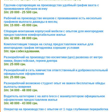
Грузчик-сортировщик на производство удобный график вахта с
проживанием обучаем всему
З/п: 20 000 - 25 500 грн.
Рабочий на производство мешков с проживанием есть несколько
графиков выплата дважды в месяц
З/п: 15 000 - 45 000 грн.
Сборщик-монтажник корпусной мебели с опытом для иногородних
предоставляем комфортабельное жилье
З/п: 42 000 - 88 000 грн.
Комплектовщик товара на склад предоставляем жилье для
иногородних график пятидневка хорошие условия
З/п: при собеседовании.
Разнорабочий на производство косметики (цех) развозка от метро
нивки, берестейская, героев днепра
З/п: 25 000 грн.
Разнорабочий в сеть химчисток ответственный и доброжелательный
официальное оформление
З/п: 25 000 грн.
Разнорабочий возможно студент опыт не важен бесплатные обеды
выплаты вовремя
З/п: 34 000 - 48 000 грн.
Водитель категории с на авто iveco с манипулятором официальное
оформление предоставляем жилье
З/п: 40 000 - 43 000 грн.
Оператор на производство с опытом от 1 года глубинная переработка