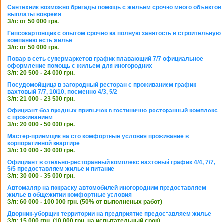
Сантехник возможно бригады помощь с жильем срочно много объектов
выплаты вовремя
З/п: от 50 000 грн.
Гипсокартонщик с опытом срочно на полную занятость в строительную
компанию есть жилье
З/п: от 50 000 грн.
Повар в сеть супермаркетов график плавающий 7/7 официальное
оформление помощь с жильем для иногородних
З/п: 20 500 - 24 000 грн.
Посудомойщица в загородный ресторан с проживанием график
вахтовый 7/7, 10/10, посменно 4/3, 5/2
З/п: 21 000 - 23 500 грн.
Официант без вредных привычек в гостинично-ресторанный комплекс
с проживанием
З/п: 20 000 - 50 000 грн.
Мастер-приемщик на сто комфортные условия проживание в
корпоративной квартире
З/п: 10 000 - 30 000 грн.
Официант в отельно-ресторанный комплекс вахтовый график 4/4, 7/7,
5/5 предоставляем жилье и питание
З/п: 30 000 - 35 000 грн.
Автомаляр на покраску автомобилей иногородним предоставляем
жилье в общежитии комфортные условия
З/п: 60 000 - 100 000 грн. (50% от выполненых работ)
Дворник-уборщик территории на предприятие предоставляем жилье
З/п: 15 000 грн. (10 000 грн. на испытательный срок)