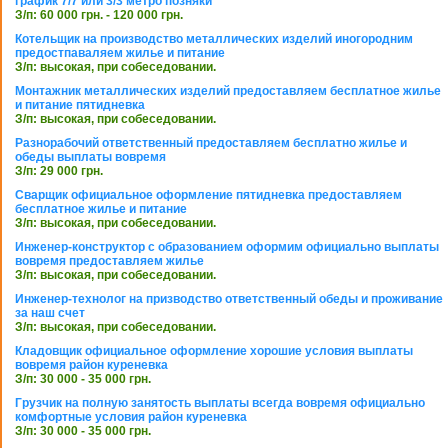
график 7/7 или 3/3 метро позняки
З/п: 60 000 грн. - 120 000 грн.
Котельщик на производство металлических изделий иногородним
предостпаваляем жилье и питание
З/п: высокая, при собеседовании.
Монтажник металлических изделий предоставляем бесплатное жилье
и питание пятидневка
З/п: высокая, при собеседовании.
Разнорабочий ответственный предоставляем бесплатно жилье и
обеды выплаты вовремя
З/п: 29 000 грн.
Сварщик официальное оформление пятидневка предоставляем
бесплатное жилье и питание
З/п: высокая, при собеседовании.
Инженер-конструктор с образованием оформим официально выплаты
вовремя предоставляем жилье
З/п: высокая, при собеседовании.
Инженер-технолог на призводство ответственный обеды и проживание
за наш счет
З/п: высокая, при собеседовании.
Кладовщик официальное оформление хорошие условия выплаты
вовремя район куреневка
З/п: 30 000 - 35 000 грн.
Грузчик на полную занятость выплаты всегда вовремя официально
комфортные условия район куреневка
З/п: 30 000 - 35 000 грн.