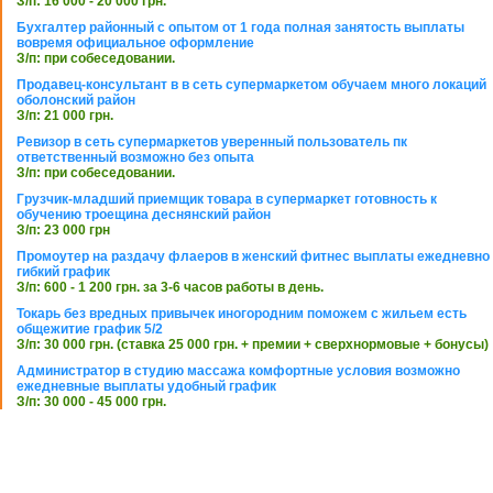
З/п: 16 000 - 20 000 грн.
Бухгалтер районный с опытом от 1 года полная занятость выплаты
вовремя официальное оформление
З/п: при собеседовании.
Продавец-консультант в в сеть супермаркетом обучаем много локаций
оболонский район
З/п: 21 000 грн.
Ревизор в сеть супермаркетов уверенный пользователь пк
ответственный возможно без опыта
З/п: при собеседовании.
Грузчик-младший приемщик товара в супермаркет готовность к
обучению троещина деснянский район
З/п: 23 000 грн
Промоутер на раздачу флаеров в женский фитнес выплаты ежедневно
гибкий график
З/п: 600 - 1 200 грн. за 3-6 часов работы в день.
Токарь без вредных привычек иногородним поможем с жильем есть
общежитие график 5/2
З/п: 30 000 грн. (ставка 25 000 грн. + премии + сверхнормовые + бонусы)
Администратор в студию массажа комфортные условия возможно
ежедневные выплаты удобный график
З/п: 30 000 - 45 000 грн.